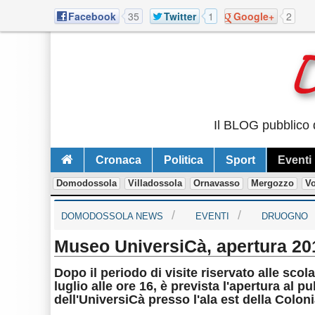
Facebook
35
Twitter
1
Google+
2
Il BLOG pubblico d
Cronaca
Politica
Sport
Eventi
Domodossola
Villadossola
Ornavasso
Mergozzo
V
DOMODOSSOLA NEWS
EVENTI
DRUOGNO
Museo UniversiCà, apertura 20
Dopo il periodo di visite riservato alle sco
luglio alle ore 16, è prevista l'apertura al
dell'UniversiCà presso l'ala est della Colo