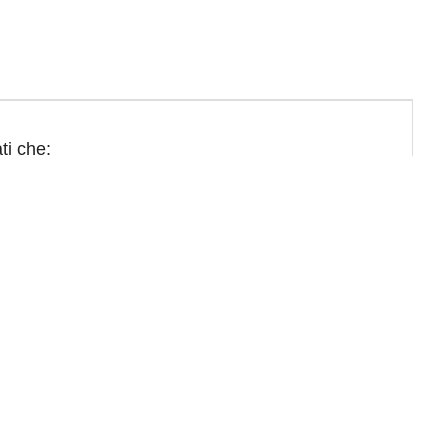
ti che:
contenuto ingiurioso, volgare, illegale o contrario
tuo nome e ricevere aggiornamenti quando ci