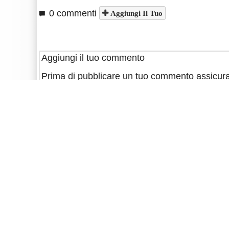
0 commenti
Aggiungi Il Tuo
Aggiungi il tuo commento
Prima di pubblicare un tuo commento assicura
• sia in tema e contribuisca alla discussione
• non abbia contenuto razzista o sessista
• non sia offensivo, calunnioso o diffamante
La redazione si riserva di cancellare qualsiasi 
alla policy.
Commenti
Se
accedi
o ti
Registri
potrai visualizzare il 
saranno altri commenti
Nome