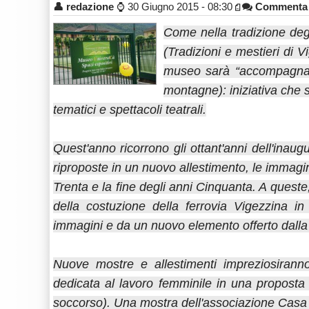
👤
redazione
⌚
30 Giugno 2015 - 08:30
Commenta
Come nella tradizione degl
(Tradizioni e mestieri di V
museo sarà “accompagnat
montagne): iniziativa che s
tematici e spettacoli teatrali.
Quest'anno ricorrono gli ottant'anni dell'inau
riproposte in un nuovo allestimento, le immagini 
Trenta e la fine degli anni Cinquanta. A queste, 
della costuzione della ferrovia Vigezzina i
immagini e da un nuovo elemento offerto dalla 
Nuove mostre e allestimenti impreziosiranno
dedicata al lavoro femminile in una propost
soccorso). Una mostra dell'associazione Casa