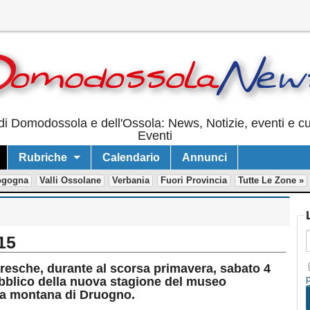
i Domodossola e dell'Ossola: News, Notizie, eventi e cur
Eventi
Rubriche
Calendario
Annunci
ogogna
Valli Ossolane
Verbania
Fuori Provincia
Tutte Le Zone »
15
laresche, durante al scorsa primavera, sabato 4
 pubblico della nuova stagione del museo
nia montana di Druogno.