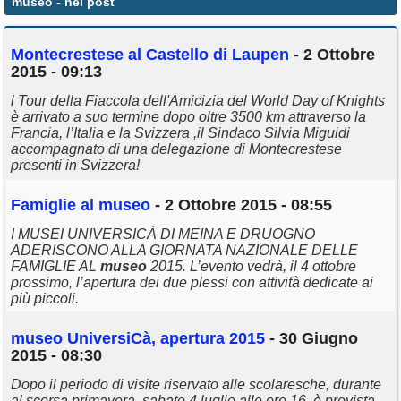
museo
- nei post
Annunci
Montecrestese al Castello di Laupen
- 2 Ottobre
2015 - 09:13
l Tour della Fiaccola dell'Amicizia del World Day of Knights
è arrivato a suo termine dopo oltre 3500 km attraverso la
Francia, l’Italia e la Svizzera ,il Sindaco Silvia Miguidi
accompagnato di una delegazione di Montecrestese
presenti in Svizzera!
Famiglie al
museo
- 2 Ottobre 2015 - 08:55
I MUSEI UNIVERSICÀ DI MEINA E DRUOGNO
ADERISCONO ALLA GIORNATA NAZIONALE DELLE
FAMIGLIE AL
museo
2015. L’evento vedrà, il 4 ottobre
prossimo, l’apertura dei due plessi con attività dedicate ai
più piccoli.
museo
UniversiCà, apertura 2015
- 30 Giugno
2015 - 08:30
Dopo il periodo di visite riservato alle scolaresche, durante
al scorsa primavera, sabato 4 luglio alle ore 16, è prevista