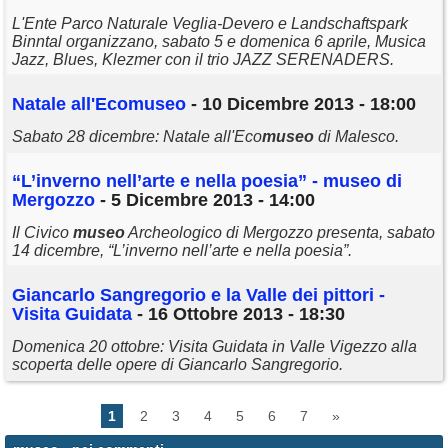
L'Ente Parco Naturale Veglia-Devero e Landschaftspark
Binntal organizzano, sabato 5 e domenica 6 aprile, Musica
Jazz, Blues, Klezmer con il trio JAZZ SERENADERS.
Natale all'Eco
museo
- 10 Dicembre 2013 - 18:00
Sabato 28 dicembre: Natale all'Eco
museo
di Malesco.
“L’inverno nell’arte e nella poesia” -
museo
di
Mergozzo
- 5 Dicembre 2013 - 14:00
Il Civico
museo
Archeologico di Mergozzo presenta, sabato
14 dicembre, “L’inverno nell’arte e nella poesia”.
Giancarlo Sangregorio e la Valle dei pittori -
Visita Guidata
- 16 Ottobre 2013 - 18:30
Domenica 20 ottobre: Visita Guidata in Valle Vigezzo alla
scoperta delle opere di Giancarlo Sangregorio.
1
2
3
4
5
6
7
»