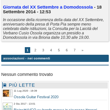
Giornata del XX Settembre a Domodossola
- 18
Settembre 2014 - 12:53
In occasione della ricorrenza della data del XX Settembre,
anniversario della presa di Porta Pia sempre meno
celebrato dalle istituzioni, la Consulta per la Laicità del
Verbano Cusio Ossola organizza un presidio a
Domodossola in via Briona dalle 10.30 alle 19.00.
1
2
3
4
5
6
7
»
associazioni
- nei commenti
Nessun commento trovato
PIÙ LETTE
11 Lug 2020 - 19:39
Ossola Guitar Festival 2020
2 Giu 2017 - 13:01
BicincittàVCO su bando messa in sicurezza itinerari