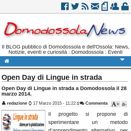
Il BLOG pubblico di Domodossola e dell'Ossola: News,
Notizie, eventi e curiosità : Domodossola : Eventi
Cronaca
Open Day di Lingue in strada
Politica
Open Day di Lingue in strada a Domodossola il 28
marzo 2014.
Sport
👤
redazione
⌚
17 Marzo 2015 - 11:22
Commenta
+
a-
Eventi
Il progetto si propone di
Rubriche
sperimentare un metodo
Calendario
d’apprendimento alternativo, per