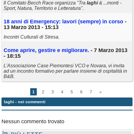
Il Comitato Becch Race organizza "Tra
laghi
& ...monti -
Sport, Natura, Territorio e Letteratura".
18 anni di Emergency: lavori (sempre) in corso
-
13 Marzo 2013 - 15:13
Incontri Culturali di Stresa.
Come aprire, gestire e migliorare.
- 7 Marzo 2013
- 18:15
L'Associazione Case Piemontesi VCO e Novara, vi invita
ad un incontro formativo per parlare insieme di ospitalità in
B&B.
1
2
3
4
5
6
7
»
laghi
- nei commenti
Nessun commento trovato