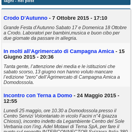
laghi
- nei post
Annunci
Crodo D'Autunno
- 7 Ottobre 2015 - 17:10
Grande Festa d'Autunno Sabato 17 e Domenica 18 Ottobre
a Crodo. Laboratori per bambini,musica e buon cibo per
due giornate da passare in allegria.
In molti all'Agrimercato di Campagna Amica
- 15
Giugno 2015 - 20:36
Tanta gente, l’attenzione dei media e le istituzioni che
sabato scorso, 13 giugno non hanno voluto mancare
l’edizione “zero” dell’Agrimercato di Campagna Amica a
Domodossola.
Incontro con Terna a Domo
- 24 Maggio 2015 -
12:55
Lunedì 25 maggio, ore 10.30 a Domodossola presso il
Centro Servizi Volontariato in vicolo Facini n°4 (piazza
Chiossi), incontro indetto da Legambiente Centro del Sole
Verbania con l'ing. Adel Motawi di Terna SpA, per fare il
punto sul progetto INTERCONNECTOR Svizzera-Italia 380