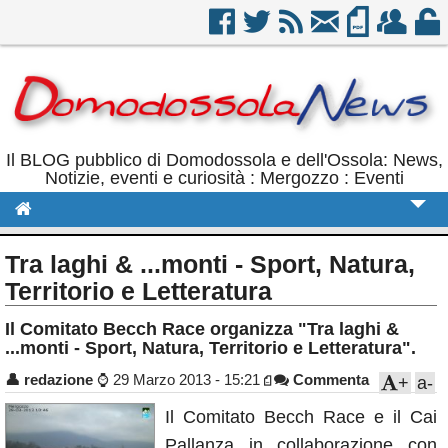
Il BLOG pubblico di Domodossola e dell'Ossola: News,
Notizie, eventi e curiosità : Mergozzo : Eventi
Cronaca
Tra laghi & ...monti - Sport, Natura,
Politica
Territorio e Letteratura
Sport
Il Comitato Becch Race organizza "Tra laghi &
...monti - Sport, Natura, Territorio e Letteratura".
Eventi
👤
redazione
⌚
29 Marzo 2013 - 15:21
Commenta
+
a-
Rubriche
Il Comitato Becch Race e il Cai
Calendario
Pallanza in collaborazione con