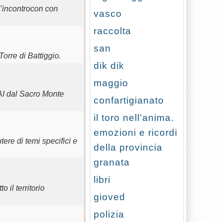
l'incontrocon con
vasco
raccolta
san
orre di Battiggio.
dik dik
maggio
AI dal Sacro Monte
confartigianato
il toro nell’anima.
emozioni e ricordi
re di temi specifici e
della provincia
granata
libri
 il territorio
gioved
polizia