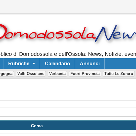
lico di Domodossola e dell'Ossola: News, Notizie, event
Rubriche
Calendario
Annunci
ogogna
Valli Ossolane
Verbania
Fuori Provincia
Tutte Le Zone »