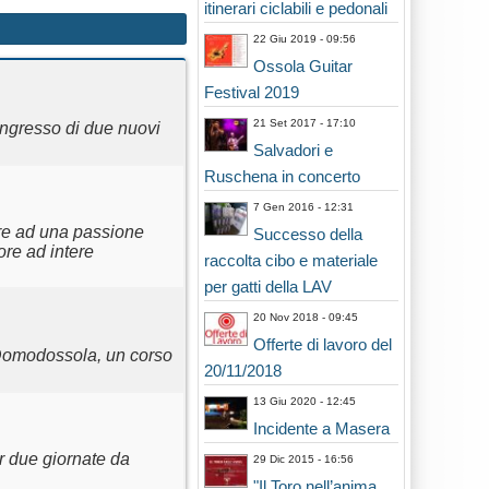
itinerari ciclabili e pedonali
22 Giu 2019 - 09:56
Ossola Guitar
Festival 2019
21 Set 2017 - 17:10
ingresso di due nuovi
Salvadori e
Ruschena in concerto
7 Gen 2016 - 12:31
care ad una passione
Successo della
ore ad intere
raccolta cibo e materiale
per gatti della LAV
20 Nov 2018 - 09:45
Offerte di lavoro del
i Domodossola, un corso
20/11/2018
13 Giu 2020 - 12:45
Incidente a Masera
 due giornate da
29 Dic 2015 - 16:56
"Il Toro nell’anima.