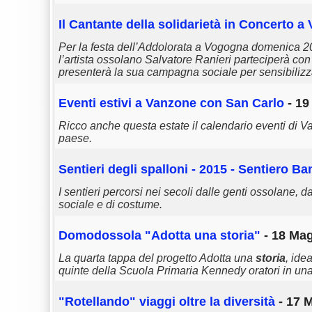
Il Cantante della solidarietà in Concerto 
Per la festa dell’Addolorata a Vogogna domenica 20 
l’artista ossolano Salvatore Ranieri parteciperà co
presenterà la sua campagna sociale per sensibilizzar
Eventi estivi a Vanzone con San Carlo
- 19
Ricco anche questa estate il calendario eventi di 
paese.
Sentieri degli spalloni - 2015 - Sentiero Ba
I sentieri percorsi nei secoli dalle genti ossolane, d
sociale e di costume.
Domodossola "Adotta una
storia
"
- 18 Mag
La quarta tappa del progetto Adotta una
storia
, ide
quinte della Scuola Primaria Kennedy oratori in una 
"Rotellando" viaggi oltre la diversità
- 17 M