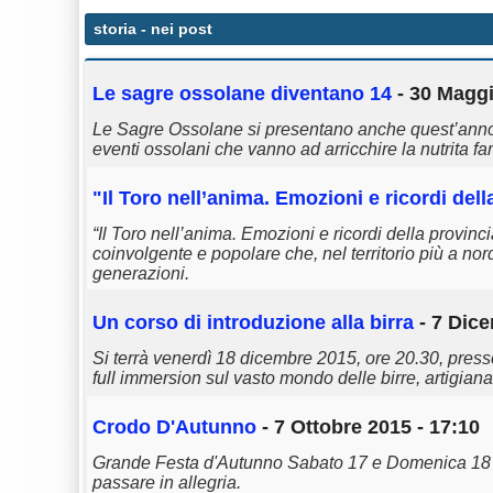
storia
- nei post
Le sagre ossolane diventano 14
- 30 Maggi
Le Sagre Ossolane si presentano anche quest’anno con
eventi ossolani che vanno ad arricchire la nutrita fam
"Il Toro nell’anima. Emozioni e ricordi del
“Il Toro nell’anima. Emozioni e ricordi della provinc
coinvolgente e popolare che, nel territorio più a nor
generazioni.
Un corso di introduzione alla birra
- 7 Dice
Si terrà venerdì 18 dicembre 2015, ore 20.30, presso
full immersion sul vasto mondo delle birre, artigianali
Crodo D'Autunno
- 7 Ottobre 2015 - 17:10
Grande Festa d'Autunno Sabato 17 e Domenica 18 O
passare in allegria.