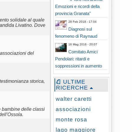
Emozioni e ricordi della
provincia Granata"
ento solidale al quale
28 Feb 2018 - 17:04
Candida Livatino. Dove
Diagnosi sul
fenomeno di Raynaud
16 Mag 2016 - 20:07
Comitato Amici
associazioni del
Pendolari: ritardi e
soppressioni in aumento
ULTIME
 testimonianza storica,
RICERCHE
walter caretti
associazioni
e bambine delle classi
ell'Ossola.
monte rosa
lago maggiore