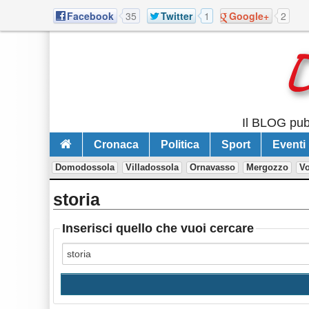
Facebook
35
Twitter
1
Google+
2
Il BLOG pubb
Cronaca
Politica
Sport
Eventi
Domodossola
Villadossola
Ornavasso
Mergozzo
V
storia
Inserisci quello che vuoi cercare