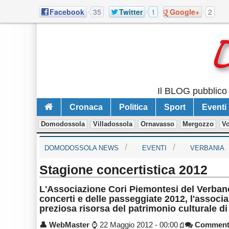
Facebook
35
Twitter
1
Google+
2
Il BLOG pubblico 
Cronaca
Politica
Sport
Eventi
Domodossola
Villadossola
Ornavasso
Mergozzo
V
DOMODOSSOLA NEWS
EVENTI
VERBANIA
Stagione concertistica 2012
L'Associazione Cori Piemontesi del Verban
concerti e delle passeggiate 2012, l'associ
preziosa risorsa del patrimonio culturale d
👤
WebMaster
⌚
22 Maggio 2012 - 00:00
Comment