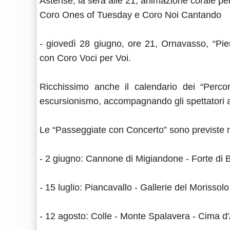
Astense; la sera alle 21, animazione corale pe
Coro Ones of Tuesday e Coro Noi Cantando
- giovedì 28 giugno, ore 21, Ornavasso, “Pie
con Coro Voci per Voi.
Ricchissimo anche il calendario dei “Perco
escursionismo, accompagnando gli spettatori a
Le “Passeggiate con Concerto” sono previste n
- 2 giugno: Cannone di Migiandone - Forte di 
- 15 luglio: Piancavallo - Gallerie del Morissolo
- 12 agosto: Colle - Monte Spalavera - Cima d