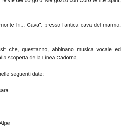
r le vie del borgo di Mergozzo con Coro White Spirit,
monte In... Cava”, presso l'antica cava del marmo,
rsi” che, quest'anno, abbinano musica vocale ed
lla scoperta della Linea Cadorna.
elle seguenti date:
Bara
'Alpe