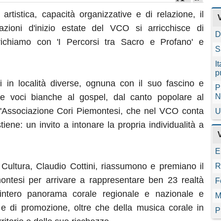
artistica, capacità organizzative e di relazione, il
tazioni d'inizio estate del VCO si arricchisce di
D
richiamo con 'I Percorsi tra Sacro e Profano' e
S
I
p
iti in località diverse, ognuna con il suo fascino e
P
le voci bianche al gospel, dal canto popolare al
N
dell'Associazione Cori Piemontesi, che nel VCO conta
U
stiene: un invito a intonare la propria individualità a
E
 Cultura, Claudio Cottini, riassumono e premiano il
R
ontesi per arrivare a rappresentare ben 23 realtà
F
'intero panorama corale regionale e nazionale e
M
a e di promozione, oltre che della musica corale in
P