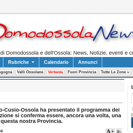
di Domodossola e dell'Ossola: News, Notizie, eventi e cu
Rubriche
Calendario
Annunci
ogogna
Valli Ossolane
Fuori Provincia
Tutte Le Zone »
Verbania
o-Cusio-Ossola ha presentato il programma dei
azione si conferma essere, ancora una volta, una
i questa nostra Provincia.
a
+
a-