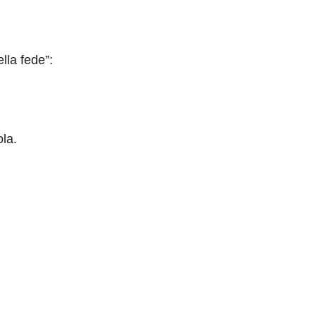
lla fede”:
ola.