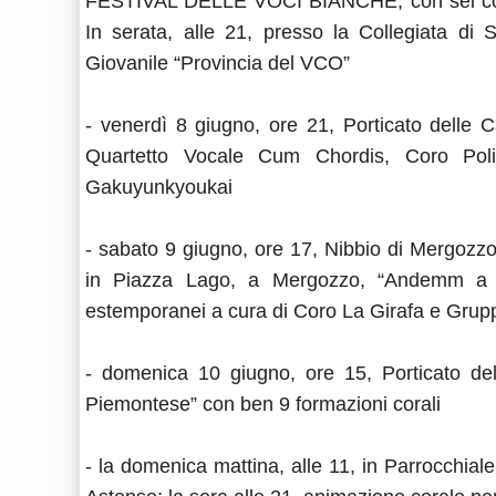
FESTIVAL DELLE VOCI BIANCHE, con sei cori in
In serata, alle 21, presso la Collegiata d
Giovanile “Provincia del VCO”
- venerdì 8 giugno, ore 21, Porticato delle C
Quartetto Vocale Cum Chordis, Coro Poli
Gakuyunkyoukai
- sabato 9 giugno, ore 17, Nibbio di Mergozzo,
in Piazza Lago, a Mergozzo, “Andemm a l'H
estemporanei a cura di Coro La Girafa e Grup
- domenica 10 giugno, ore 15, Porticato del
Piemontese” con ben 9 formazioni corali
- la domenica mattina, alle 11, in Parrocchial