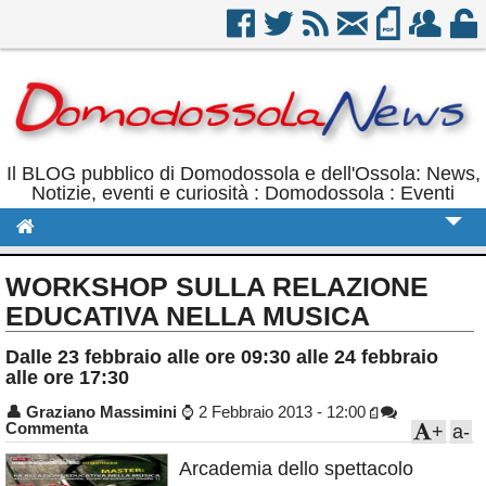
Il BLOG pubblico di Domodossola e dell'Ossola: News,
Notizie, eventi e curiosità : Domodossola : Eventi
Cronaca
WORKSHOP SULLA RELAZIONE
Politica
EDUCATIVA NELLA MUSICA
Sport
Dalle 23 febbraio alle ore 09:30 alle 24 febbraio
alle ore 17:30
Eventi
👤
Graziano Massimini
⌚
2 Febbraio 2013 - 12:00
Commenta
Rubriche
+
a-
Arcademia dello spettacolo
Calendario