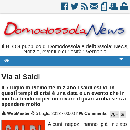
Il BLOG pubblico di Domodossola e dell'Ossola: News,
Notizie, eventi e curiosità : Verbania
Cronaca
Via ai Saldi
Politica
Il 7 luglio in Piemonte iniziano i saldi estivi. In
questi tempi di crisi è una data e un evento che in
Sport
molti attendono per rinnovare il guardaroba senza
spendere molto.
Eventi
👤
WebMaster
⌚
5 Luglio 2012 - 00:00
Commenta
+
a-
Rubriche
Alcuni negozi hanno già iniziato
Calendario