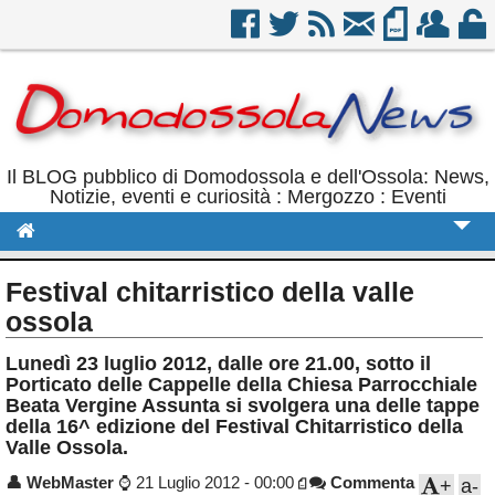
Il BLOG pubblico di Domodossola e dell'Ossola: News,
Notizie, eventi e curiosità : Mergozzo : Eventi
Cronaca
Festival chitarristico della valle
Politica
ossola
Sport
Lunedì 23 luglio 2012, dalle ore 21.00, sotto il
Porticato delle Cappelle della Chiesa Parrocchiale
Eventi
Beata Vergine Assunta si svolgera una delle tappe
della 16^ edizione del Festival Chitarristico della
Rubriche
Valle Ossola.
Calendario
👤
WebMaster
⌚
21 Luglio 2012 - 00:00
Commenta
+
a-