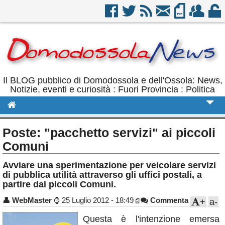
Il BLOG pubblico di Domodossola e dell'Ossola: News,
Notizie, eventi e curiosità : Fuori Provincia : Politica
Cronaca
Poste: "pacchetto servizi" ai piccoli
Politica
Comuni
Sport
Avviare una sperimentazione per veicolare servizi
di pubblica utilità attraverso gli uffici postali, a
Eventi
partire dai piccoli Comuni.
Rubriche
👤
WebMaster
⌚
25 Luglio 2012 - 18:49
Commenta
+
a-
Calendario
Questa è l'intenzione emersa