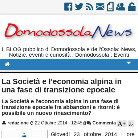
Il BLOG pubblico di Domodossola e dell'Ossola: News,
Notizie, eventi e curiosità : Domodossola : Eventi
Cronaca
La Società e l'economia alpina in
Politica
una fase di transizione epocale
Sport
La Società e l'economia alpina in una fase di
transizione epocale fra abbandoni e ritorni: é
Eventi
possibile un nuovo rinascimento?
Rubriche
👤
redazione
⌚
22 Ottobre 2014 - 12:45
Commenta
+
a-
Calendario
Giovedì 23 ottobre 2014 - ore