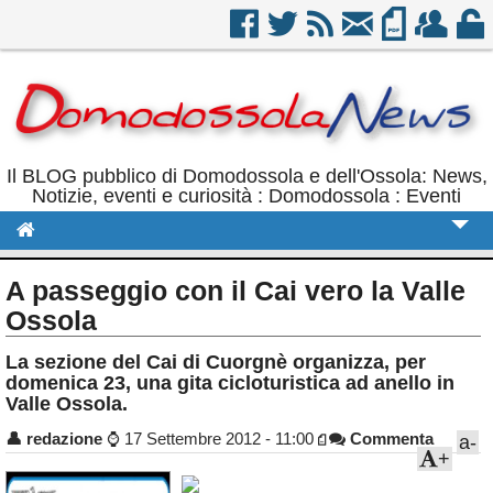
Il BLOG pubblico di Domodossola e dell'Ossola: News,
Notizie, eventi e curiosità : Domodossola : Eventi
Cronaca
A passeggio con il Cai vero la Valle
Politica
Ossola
Sport
La sezione del Cai di Cuorgnè organizza, per
domenica 23, una gita cicloturistica ad anello in
Eventi
Valle Ossola.
Rubriche
👤
redazione
⌚
17 Settembre 2012 - 11:00
Commenta
a-
+
Calendario