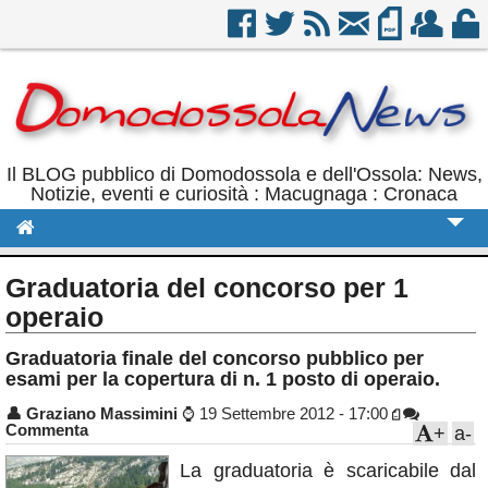
Il BLOG pubblico di Domodossola e dell'Ossola: News,
Notizie, eventi e curiosità : Macugnaga : Cronaca
Cronaca
Graduatoria del concorso per 1
Politica
operaio
Sport
Graduatoria finale del concorso pubblico per
esami per la copertura di n. 1 posto di operaio.
Eventi
👤
Graziano Massimini
⌚
19 Settembre 2012 - 17:00
Commenta
Rubriche
+
a-
La graduatoria è scaricabile dal
Calendario