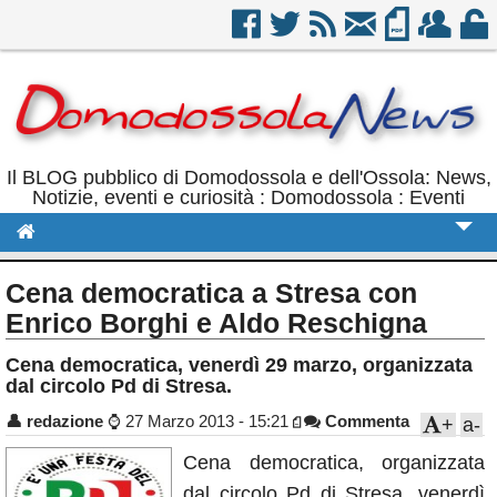
Il BLOG pubblico di Domodossola e dell'Ossola: News,
Notizie, eventi e curiosità : Domodossola : Eventi
Cronaca
Cena democratica a Stresa con
Politica
Enrico Borghi e Aldo Reschigna
Sport
Cena democratica, venerdì 29 marzo, organizzata
dal circolo Pd di Stresa.
Eventi
👤
redazione
⌚
27 Marzo 2013 - 15:21
Commenta
+
a-
Rubriche
Cena democratica, organizzata
Calendario
dal circolo Pd di Stresa, venerdì