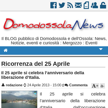
Il BLOG pubblico di Domodossola e dell'Ossola: News,
Notizie, eventi e curiosità : Mergozzo : Eventi
Cronaca
Ricorrenza del 25 Aprile
Politica
Il 25 aprile si celebra l’anniversario della
liberazione d’Italia.
Sport
👤
redazione
⌚
24 Aprile 2013 - 15:00
Commenta
+
a-
Eventi
Il 25 aprile si celebra
Rubriche
l’anniversario della liberazione
Calendario
d’Italia dall’occupazione