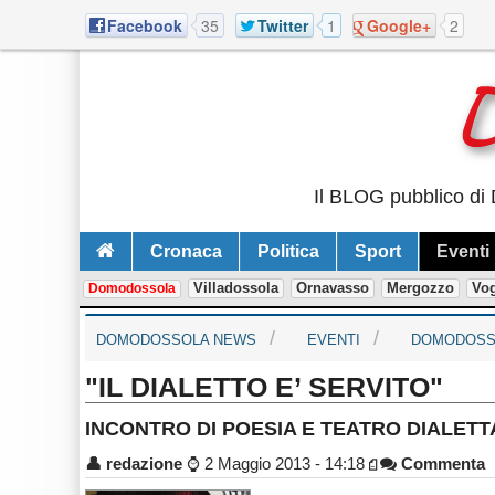
Facebook
35
Twitter
1
Google+
2
Il BLOG pubblico di 
Cronaca
Politica
Sport
Eventi
Villadossola
Ornavasso
Mergozzo
Vo
Domodossola
DOMODOSSOLA NEWS
EVENTI
DOMODOSS
"IL DIALETTO E’ SERVITO"
INCONTRO DI POESIA E TEATRO DIALETTALE 
👤
redazione
⌚
2 Maggio 2013 - 14:18
Commenta