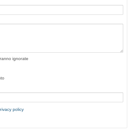
rranno ignorate
nto
rivacy policy