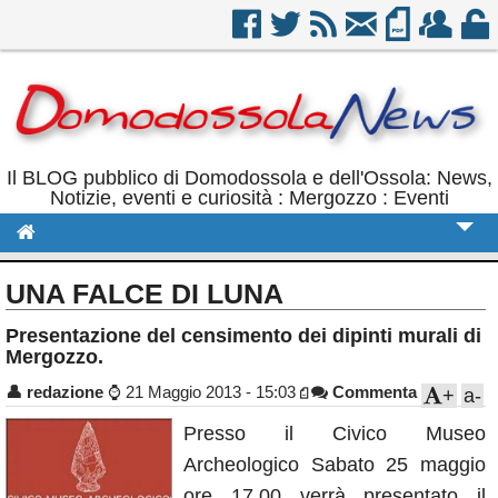
Il BLOG pubblico di Domodossola e dell'Ossola: News,
Notizie, eventi e curiosità : Mergozzo : Eventi
Cronaca
UNA FALCE DI LUNA
Politica
Presentazione del censimento dei dipinti murali di
Mergozzo.
Sport
👤
redazione
⌚
21 Maggio 2013 - 15:03
Commenta
+
a-
Eventi
Presso il Civico Museo
Rubriche
Archeologico Sabato 25 maggio
Calendario
ore 17.00 verrà presentato il