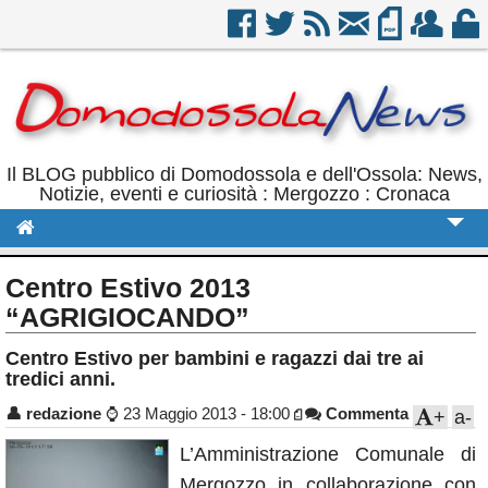
Il BLOG pubblico di Domodossola e dell'Ossola: News,
Notizie, eventi e curiosità : Mergozzo : Cronaca
Cronaca
Centro Estivo 2013
Politica
“AGRIGIOCANDO”
Sport
Centro Estivo per bambini e ragazzi dai tre ai
tredici anni.
Eventi
👤
redazione
⌚
23 Maggio 2013 - 18:00
Commenta
+
a-
Rubriche
L’Amministrazione Comunale di
Calendario
Mergozzo in collaborazione con