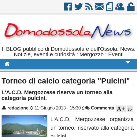
Il BLOG pubblico di Domodossola e dell'Ossola: News,
Notizie, eventi e curiosità : Mergozzo : Eventi
Cronaca
Torneo di calcio categoria "Pulcini"
Politica
L'A.C.D. Mergozzese riserva un torneo alla
categoria pulcini.
Sport
👤
redazione
⌚
11 Giugno 2013 - 15:30
Commenta
+
a-
Eventi
L'A.C.D. Mergozzese organizza
Rubriche
un torneo, riservato alla categoria
Calendario
pulcini.