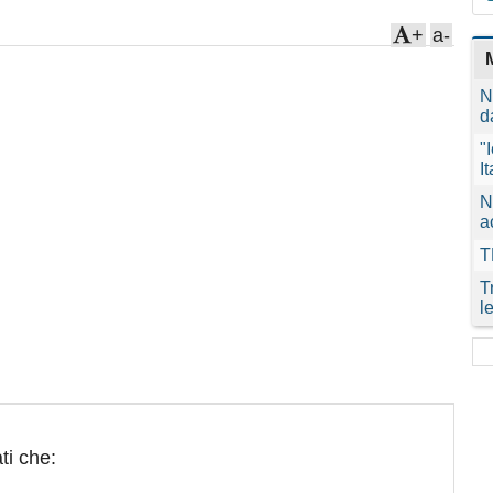
+
a-
N
d
"
I
N
a
T
T
l
ti che: