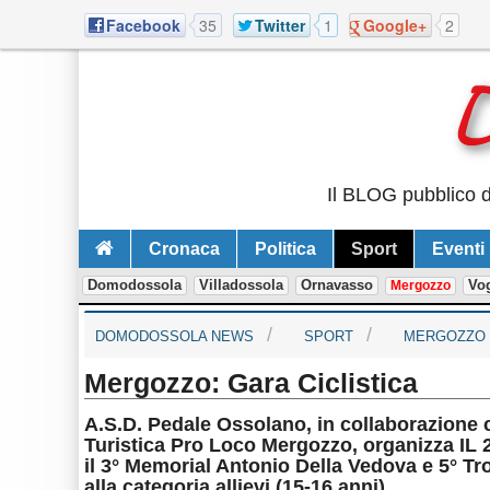
Facebook
35
Twitter
1
Google+
2
Il BLOG pubblico d
Cronaca
Politica
Sport
Eventi
Domodossola
Villadossola
Ornavasso
Vo
Mergozzo
DOMODOSSOLA NEWS
SPORT
MERGOZZO
Mergozzo: Gara Ciclistica
A.S.D. Pedale Ossolano, in collaborazione
Turistica Pro Loco Mergozzo, organizza IL 
il 3° Memorial Antonio Della Vedova e 5° Tr
alla categoria allievi (15-16 anni).