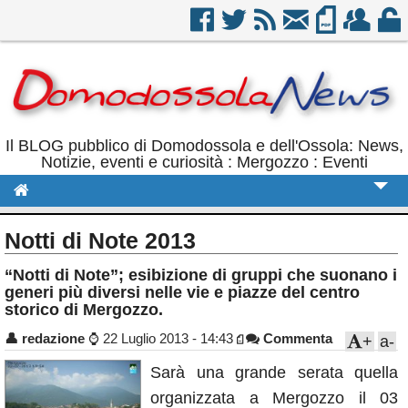
Il BLOG pubblico di Domodossola e dell'Ossola: News,
Notizie, eventi e curiosità : Mergozzo : Eventi
Cronaca
Notti di Note 2013
Politica
“Notti di Note”; esibizione di gruppi che suonano i
generi più diversi nelle vie e piazze del centro
Sport
storico di Mergozzo.
Eventi
👤
redazione
⌚
22 Luglio 2013 - 14:43
Commenta
+
a-
Rubriche
Sarà una grande serata quella
Calendario
organizzata a Mergozzo il 03