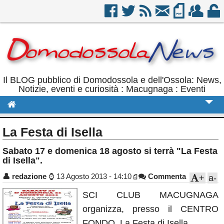
Il BLOG pubblico di Domodossola e dell'Ossola: News,
Notizie, eventi e curiosità : Macugnaga : Eventi
Cronaca
La Festa di Isella
Politica
Sabato 17 e domenica 18 agosto si terrà "La Festa
di Isella".
Sport
👤
redazione
⌚
13 Agosto 2013 - 14:10
Commenta
+
a-
Eventi
SCI CLUB MACUGNAGA
Rubriche
organizza, presso il CENTRO
Calendario
FONDO, La Festa di Isella.