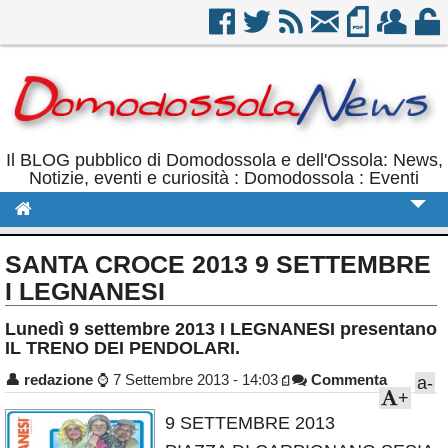
Il BLOG pubblico di Domodossola e dell'Ossola: News,
Notizie, eventi e curiosità : Domodossola : Eventi
Cronaca
SANTA CROCE 2013 9 SETTEMBRE
Politica
I LEGNANESI
Sport
Lunedì 9 settembre 2013 I LEGNANESI presentano
IL TRENO DEI PENDOLARI.
Eventi
👤
redazione
⌚
7 Settembre 2013 - 14:03
Commenta
a-
Rubriche
+
9 SETTEMBRE 2013
Calendario