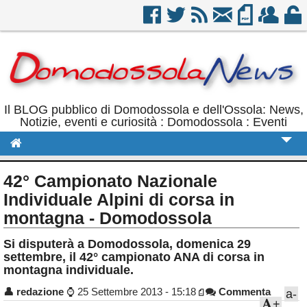
Il BLOG pubblico di Domodossola e dell'Ossola: News,
Notizie, eventi e curiosità : Domodossola : Eventi
Cronaca
42° Campionato Nazionale
Politica
Individuale Alpini di corsa in
montagna - Domodossola
Sport
Si disputerà a Domodossola, domenica 29
Eventi
settembre, il 42° campionato ANA di corsa in
montagna individuale.
Rubriche
👤
redazione
⌚
25 Settembre 2013 - 15:18
Commenta
a-
Calendario
+