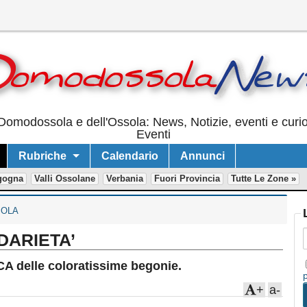
Domodossola e dell'Ossola: News, Notizie, eventi e curi
Eventi
Rubriche
Calendario
Annunci
gogna
Valli Ossolane
Verbania
Fuori Provincia
Tutte Le Zone »
OLA
DARIETA’
A delle coloratissime begonie.
+
a-