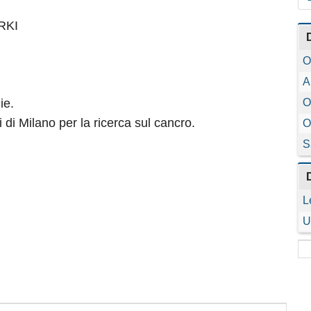
RKI
O
A
ie.
O
i di Milano per la ricerca sul cancro.
O
S
L
U