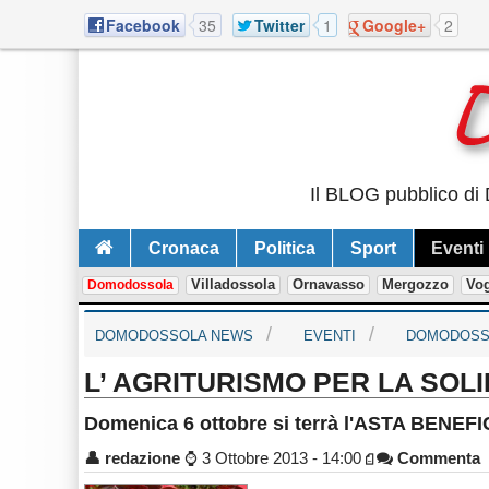
Facebook
35
Twitter
1
Google+
2
Il BLOG pubblico di 
Cronaca
Politica
Sport
Eventi
Villadossola
Ornavasso
Mergozzo
Vo
Domodossola
DOMODOSSOLA NEWS
EVENTI
DOMODOSS
L’ AGRITURISMO PER LA SOLI
Domenica 6 ottobre si terrà l'ASTA BENEFIC
👤
redazione
⌚
3 Ottobre 2013 - 14:00
Commenta