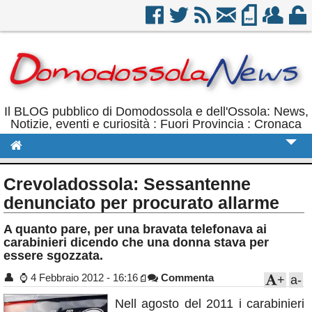
Il BLOG pubblico di Domodossola e dell'Ossola: News,
Notizie, eventi e curiosità : Fuori Provincia : Cronaca
Cronaca
Crevoladossola: Sessantenne
Politica
denunciato per procurato allarme
Sport
A quanto pare, per una bravata telefonava ai
carabinieri dicendo che una donna stava per
Eventi
essere sgozzata.
Rubriche
👤
⌚
4 Febbraio 2012 - 16:16
Commenta
+
a-
Calendario
Nell agosto del 2011 i carabinieri