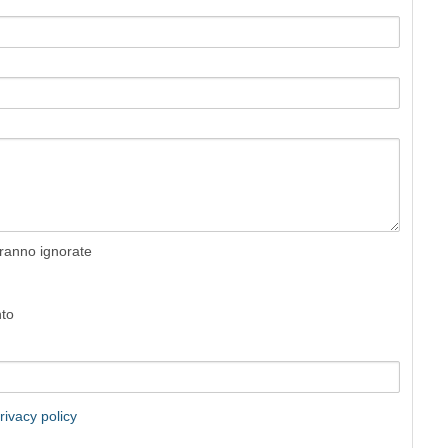
rranno ignorate
nto
rivacy policy