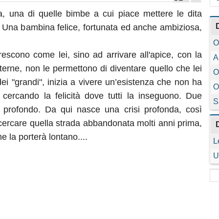
, una di quelle bimbe a cui piace mettere le dita
. Una bambina felice, fortunata ed anche ambiziosa,
O
escono come lei, sino ad arrivare all'apice, con la
A
terne, non le permettono di diventare quello che lei
O
i "grandi", inizia a vivere un’esistenza che non ha
O
 cercando la felicità dove tutti la inseguono. Due
S
l profondo. Da qui nasce una crisi profonda, così
 cercare quella strada abbandonata molti anni prima,
e la porterà lontano....
L
U