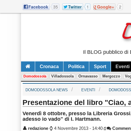
Facebook
35
Twitter
1
Google+
2
Il BLOG pubblico di 
Cronaca
Politica
Sport
Eventi
Villadossola
Ornavasso
Mergozzo
Vo
Domodossola
DOMODOSSOLA NEWS
EVENTI
DOMODOSS
Presentazione del libro "Ciao, 
Venerdì 8 ottobre, presso la Libreria Grossi,
adesso io vado" di I. Hartmann.
👤
redazione
⌚
4 Novembre 2013 - 14:40
Commen