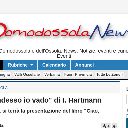
Domodossola e dell'Ossola: News, Notizie, eventi e curi
Eventi
Rubriche
Calendario
Annunci
gogna
Valli Ossolane
Verbania
Fuori Provincia
Tutte Le Zone »
OLA
adesso io vado" di I. Hartmann
 si terrà la presentazione del libro "Ciao,
ta
+
a-