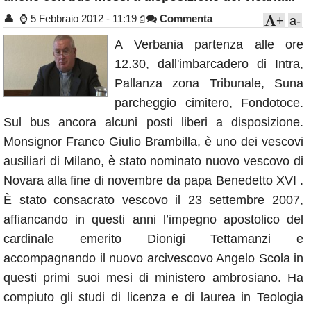
Annunci
👤
⌚
5 Febbraio 2012 - 11:19
Commenta
+
a-
A Verbania partenza alle ore
12.30, dall'imbarcadero di Intra,
Pallanza zona Tribunale, Suna
parcheggio cimitero, Fondotoce.
Sul bus ancora alcuni posti liberi a disposizione.
Monsignor Franco Giulio Brambilla, è uno dei vescovi
ausiliari di Milano, è stato nominato nuovo vescovo di
Novara alla fine di novembre da papa Benedetto XVI .
È stato consacrato vescovo il 23 settembre 2007,
affiancando in questi anni l’impegno apostolico del
cardinale emerito Dionigi Tettamanzi e
accompagnando il nuovo arcivescovo Angelo Scola in
questi primi suoi mesi di ministero ambrosiano. Ha
compiuto gli studi di licenza e di laurea in Teologia