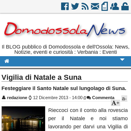
Il BLOG pubblico di Domodossola e dell'Ossola: News,
Notizie, eventi e curiosità : Verbania : Eventi
Cronaca
Vigilia di Natale a Suna
Politica
Festeggiare il Santo Natale sul lungolago di Suna.
Sport
👤
redazione
⌚
12 Dicembre 2013 - 14:00
Commenta
a-
+
Eventi
Rieccoci con il conto alla rovescia
Rubriche
per il Natale e noi stiamo
Calendario
lavorando per darvi una Vigilia di