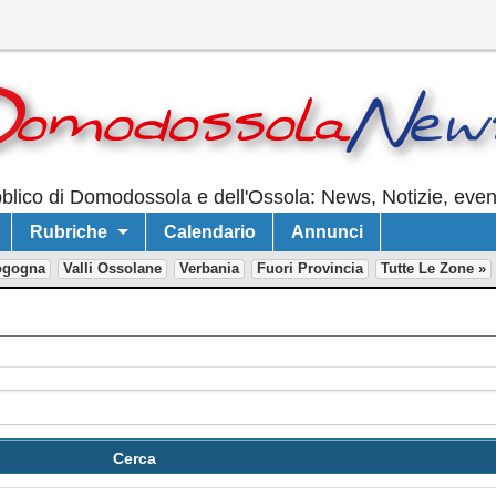
lico di Domodossola e dell'Ossola: News, Notizie, event
Rubriche
Calendario
Annunci
ogogna
Valli Ossolane
Verbania
Fuori Provincia
Tutte Le Zone »