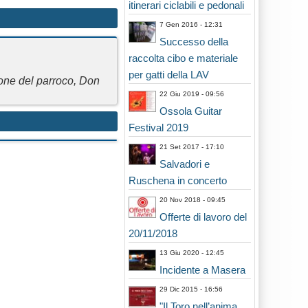
itinerari ciclabili e pedonali
7 Gen 2016 - 12:31
Successo della
raccolta cibo e materiale
per gatti della LAV
one del parroco, Don
22 Giu 2019 - 09:56
Ossola Guitar
Festival 2019
21 Set 2017 - 17:10
Salvadori e
Ruschena in concerto
20 Nov 2018 - 09:45
Offerte di lavoro del
20/11/2018
13 Giu 2020 - 12:45
Incidente a Masera
29 Dic 2015 - 16:56
"Il Toro nell’anima.