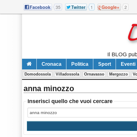
Facebook
35
Twitter
1
Google+
2
Il BLOG pubb
Cronaca
Politica
Sport
Eventi
Domodossola
Villadossola
Ornavasso
Mergozzo
V
anna minozzo
Inserisci quello che vuoi cercare