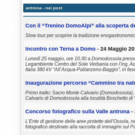
antrona
- nei post
Con il “Trenino DomoAlpi” alla scoperta del
Slow tour per scoprire la tradizione enogastronomi
Incontro con Terna a Domo
- 24 Maggio 20
Lunedì 25 maggio, ore 10.30 a Domodossola presso il
Legambiente Centro del Sole Verbania con l'ing. 
Italia 380 kV “All’Acqua-Pallanzeno-Baggio”, in fase 
Inaugurazione percorso “Cammino tra natur
Primo tratto: Sacro Monte Calvario (Domodossola),
Calvario di Domodossola alla località Boschetto di 
Concorso fotografico sulla Valle
antrona
- 
L'Ente di gestione delle aree protette dell'Ossol
fotografico destinato alla raccolta di immagini sul P