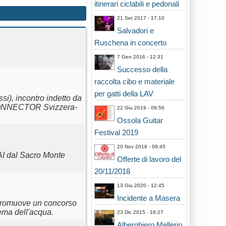
itinerari ciclabili e pedonali
21 Set 2017 - 17:10
Salvadori e
Ruschena in concerto
7 Gen 2016 - 12:31
Successo della
raccolta cibo e materiale
per gatti della LAV
i), incontro indetto da
ERCONNECTOR Svizzera-
22 Giu 2019 - 09:56
Ossola Guitar
Festival 2019
20 Nov 2018 - 09:45
AI dal Sacro Monte
Offerte di lavoro del
20/11/2018
13 Giu 2020 - 12:45
Incidente a Masera
 promuove un concorso
tema dell'acqua.
23 Dic 2015 - 16:27
Alberghiero Mellerio