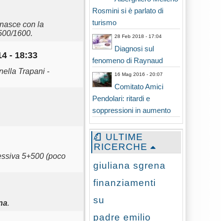
Rosmini si è parlato di
turismo
 nasce con la
1500/1600.
28 Feb 2018 - 17:04
Diagnosi sul
4 - 18:33
fenomeno di Raynaud
nella Trapani -
16 Mag 2016 - 20:07
Comitato Amici
Pendolari: ritardi e
soppressioni in aumento
ULTIME
RICERCHE
ressiva 5+500 (poco
giuliana sgrena
finanziamenti
su
na
.
padre emilio