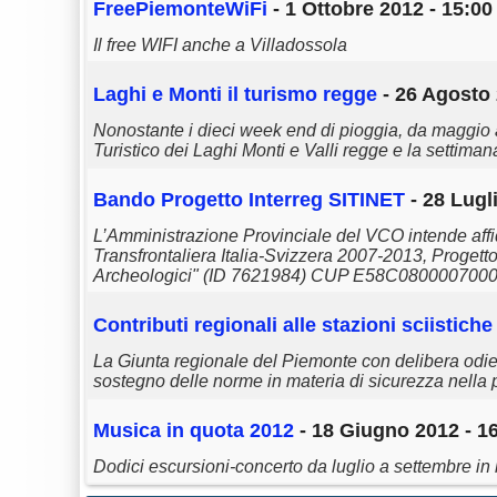
FreePiemonteWiFi
- 1 Ottobre 2012 - 15:00
Il free WIFI anche a Villadossola
Laghi e Monti il turismo regge
- 26 Agosto 
Nonostante i dieci week end di pioggia, da maggio a 
Turistico dei Laghi Monti e Valli regge e la settiman
Bando Progetto Interreg SITINET
- 28 Lugl
L’Amministrazione Provinciale del VCO intende affi
Transfrontaliera Italia-Svizzera 2007-2013, Progett
Archeologici" (ID 7621984) CUP E58C0800007000
Contributi regionali alle stazioni sciistich
La Giunta regionale del Piemonte con delibera odier
sostegno delle norme in materia di sicurezza nella pr
Musica in quota 2012
- 18 Giugno 2012 - 1
Dodici escursioni-concerto da luglio a settembre in 