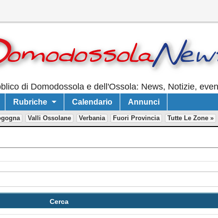
lico di Domodossola e dell'Ossola: News, Notizie, event
Rubriche
Calendario
Annunci
ogogna
Valli Ossolane
Verbania
Fuori Provincia
Tutte Le Zone »