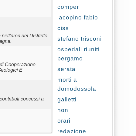
comper
iacopino fabio
ciss
nell'area del Distretto
stefano trisconi
tagna.
ospedali riuniti
bergamo
a di Cooperazione
serata
Geologici E
morti a
domodossola
galletti
contributi concessi a
non
orari
redazione