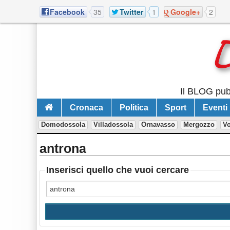
Facebook
35
Twitter
1
Google+
2
Il BLOG pubb
Cronaca
Politica
Sport
Eventi
Domodossola
Villadossola
Ornavasso
Mergozzo
V
antrona
Inserisci quello che vuoi cercare