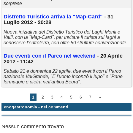
sorprese
Distretto Turistico arriva la "Map-Card"
- 31
Luglio 2012 - 20:28
Nuova iniziativa del Distretto Turistico dei Laghi Monti e
Valli, con la "Map-Card", per invitare il turista sui laghi a
conoscere l'entroterra, con oltre 80 strutture convenzionate.
Due eventi con il Parco nel weekend
- 20 Aprile
2012 - 11:42
Sabato 21 e domenica 22 aprile, due eventi con il Parco
nazionale ValGrande, "E l'uomo incontrò il lupo" e "Pane
formaggio e pietra nell'antica Beura":
1
2
3
4
5
6
7
»
enogastronomia
- nei commenti
Nessun commento trovato