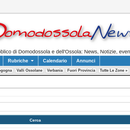
lico di Domodossola e dell'Ossola: News, Notizie, event
Rubriche
Calendario
Annunci
ogogna
Valli Ossolane
Verbania
Fuori Provincia
Tutte Le Zone »