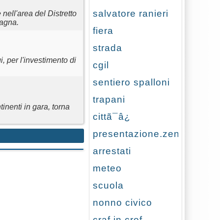
salvatore ranieri
nell'area del Distretto
tagna.
fiera
strada
i, per l'investimento di
cgil
sentiero spalloni
trapani
inenti in gara, torna
cittã¯â¿
presentazione.zen
arrestati
meteo
scuola
nonno civico
craf in crof