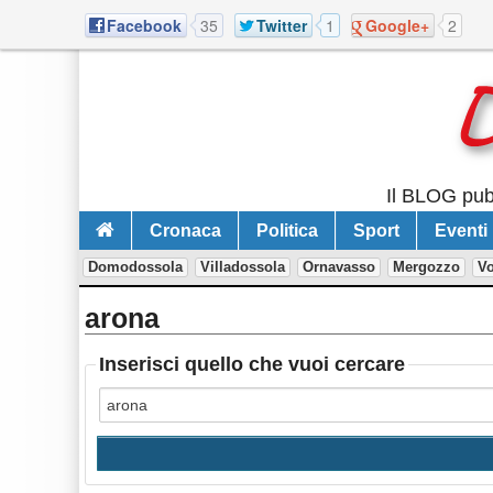
Facebook
35
Twitter
1
Google+
2
Il BLOG pubb
Cronaca
Politica
Sport
Eventi
Domodossola
Villadossola
Ornavasso
Mergozzo
V
arona
Inserisci quello che vuoi cercare