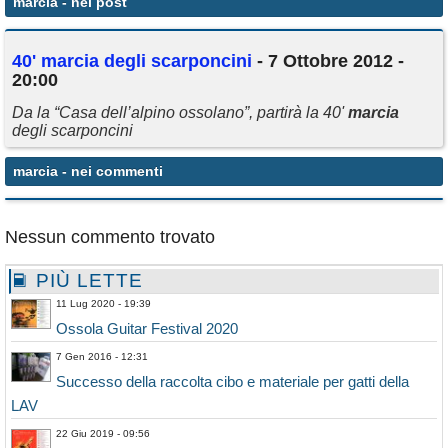
marcia
- nei post
Annunci
40'
marcia
degli scarponcini
- 7 Ottobre 2012 -
20:00
Da la “Casa dell’alpino ossolano”, partirà la 40'
marcia
degli scarponcini
marcia
- nei commenti
Nessun commento trovato
PIÙ LETTE
11 Lug 2020 - 19:39
Ossola Guitar Festival 2020
7 Gen 2016 - 12:31
Successo della raccolta cibo e materiale per gatti della
LAV
22 Giu 2019 - 09:56