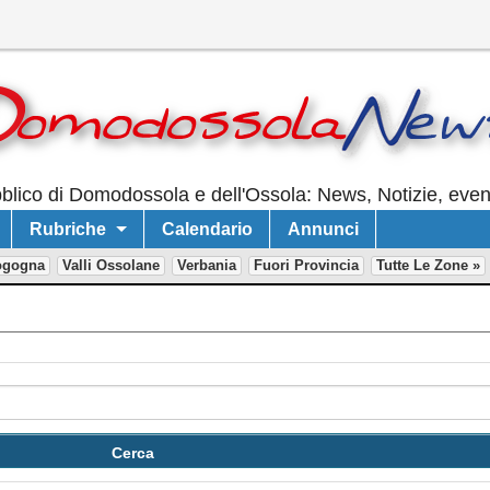
lico di Domodossola e dell'Ossola: News, Notizie, event
Rubriche
Calendario
Annunci
ogogna
Valli Ossolane
Verbania
Fuori Provincia
Tutte Le Zone »