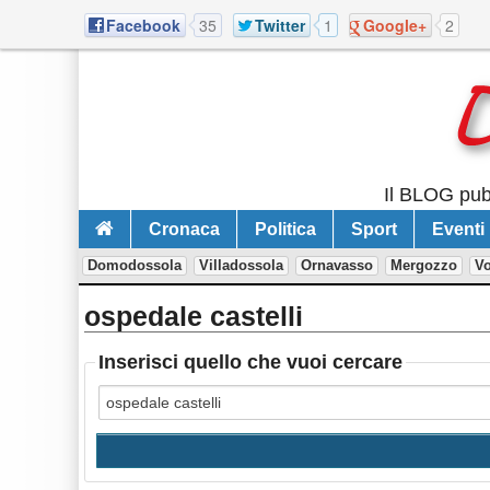
Facebook
35
Twitter
1
Google+
2
Il BLOG pubb
Cronaca
Politica
Sport
Eventi
Domodossola
Villadossola
Ornavasso
Mergozzo
V
ospedale castelli
Inserisci quello che vuoi cercare