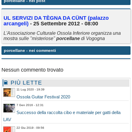
porcellane
- nei post
Annunci
UL SERVIZI DA TÈGNA DA CÜNT (palazzo
arcangeli)
- 25 Settembre 2012 - 08:00
L'Associazione Culturale Ossola Inferiore organizza una
mostra sulle "misteriose"
porcellane
di Vogogna
porcellane
- nei commenti
Nessun commento trovato
PIÙ LETTE
11 Lug 2020 - 19:39
Ossola Guitar Festival 2020
7 Gen 2016 - 12:31
Successo della raccolta cibo e materiale per gatti della
LAV
22 Giu 2019 - 09:56