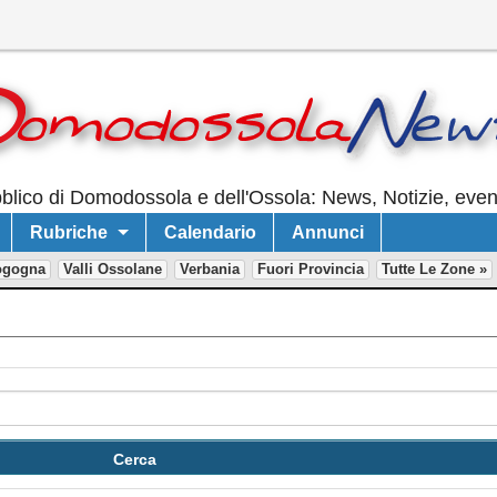
lico di Domodossola e dell'Ossola: News, Notizie, event
Rubriche
Calendario
Annunci
ogogna
Valli Ossolane
Verbania
Fuori Provincia
Tutte Le Zone »