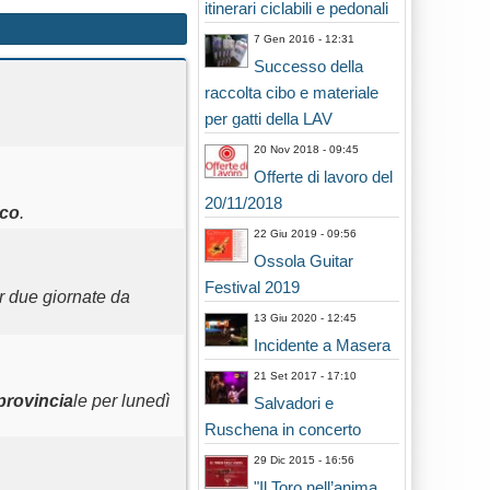
itinerari ciclabili e pedonali
7 Gen 2016 - 12:31
Successo della
raccolta cibo e materiale
per gatti della LAV
20 Nov 2018 - 09:45
Offerte di lavoro del
20/11/2018
co
.
22 Giu 2019 - 09:56
Ossola Guitar
Festival 2019
 due giornate da
13 Giu 2020 - 12:45
Incidente a Masera
21 Set 2017 - 17:10
provincia
le per lunedì
Salvadori e
Ruschena in concerto
29 Dic 2015 - 16:56
"Il Toro nell’anima.