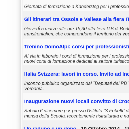
Giornata di formazione a Kandersteg per i profession
Gli itinerari tra Ossola e Vallese alla fiera 
Giovedì 5 marzo alle ore 15,30 alla fiera ITB di Berl
transfrontalieri, che comprendono il territorio del
vc
Trenino DomoAlpi: corsi per professionisti
Al via in febbraio i corsi di formazione per i profess
nuovi corsi di formazione dedicati al settore turistico
Italia Svizzera: lavori in corso. Invito ad I
Incontro pubblico organizzato dai "Deputati del PD"
Verbania.
Inaugurazione nuovi locali convitto di Cro
Sabato 6 dicembre p.v. presso l'Istituto “S.Fobelli” 
mensa della Scuola, recentemente ristrutturata e riqu
Un raduno e un dono
- 10 Ottobre 2014 - 1