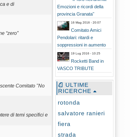
ica e di
Emozioni e ricordi della
provincia Granata"
16 Mag 2016 - 20:07
Comitato Amici
ne “zero”
Pendolari: ritardi e
soppressioni in aumento
19 Lug 2016 - 10:25
Rocketti Band in
VASCO TRIBUTE
ULTIME
nascente Comitato "No
RICERCHE
rotonda
salvatore ranieri
re di temi specifici e
fiera
strada