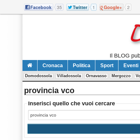
Facebook
35
Twitter
1
Google+
2
Il BLOG pubb
Cronaca
Politica
Sport
Eventi
Domodossola
Villadossola
Ornavasso
Mergozzo
V
provincia vco
Inserisci quello che vuoi cercare