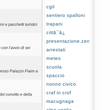
cgil
sentiero spalloni
trapani
i e pacchetti turistici
cittã¯â¿
presentazione.zen
 con l'avvio di sei
arrestati
meteo
scuola
presso Palazzo Flaim a
spaccio
nonno civico
craf in crof
del convitto e della
macugnaga
alpe veglia