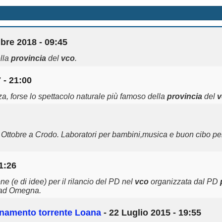
re 2018 - 09:45
ella
provincia
del
vco
.
 - 21:00
a, forse lo spettacolo naturale più famoso della
provincia
del
v
ttobre a Crodo. Laboratori per bambini,musica e buon cibo per
1:26
e (e di idee) per il rilancio del PD nel
vco
organizzata dal PD
s ad Omegna.
inamento torrente Loana
- 22 Luglio 2015 - 19:55