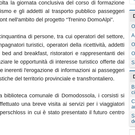
lta la giornata conclusiva del corso di formazione
urismo e gli addetti al trasporto pubblico passeggeri
nt nell'ambito del progetto “Trenino DomoAlpi”.
O
A
inquantina di persone, tra cui operatori del settore,
gnatori turistici, operatori della ricettività, addetti
O
i di bed and breakfast, ristoratori e rappresentanti dei
O
iare le opportunità di interesse turistico offerte dal
S
e inerenti l'erogazione di informazioni ai passeggeri
stiche del territorio provinciale e transfrontaliero.
B
c
 biblioteca comunale di Domodossola, i corsisti si
C
fettuato una breve visita ai servizi per i viaggiatori
a
perschloss in cui è stato presentato il futuro centro
S
d