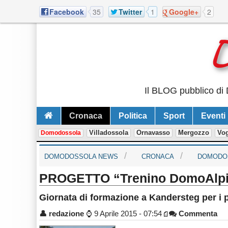
Facebook
35
Twitter
1
Google+
2
Il BLOG pubblico di 
Cronaca
Politica
Sport
Eventi
Villadossola
Ornavasso
Mergozzo
Vo
Domodossola
DOMODOSSOLA NEWS
CRONACA
DOMODO
PROGETTO “Trenino DomoAlp
Giornata di formazione a Kandersteg per i p
👤
redazione
⌚
9 Aprile 2015 - 07:54
Commenta