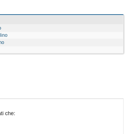
o
lino
mo
ti che: