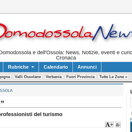
Domodossola e dell'Ossola: News, Notizie, eventi e curi
Cronaca
Rubriche
Calendario
Annunci
gogna
Valli Ossolane
Verbania
Fuori Provincia
Tutte Le Zone »
SSOLA
i”
rofessionisti del turismo
+
a-