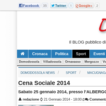
Facebook
35
Twitter
1
Google+
2
Il BLOG pubblico di
Cronaca
Politica
Sport
Eventi
Domodossola
Villadossola
Ornavasso
Mergozzo
V
DOMODOSSOLA NEWS
SPORT
MACUGNAG
Cena Sociale 2014
Sabato 25 gennaio 2014, presso l’ALBERG
👤
redazione
⌚
21 Gennaio 2014 - 18:00
Comment