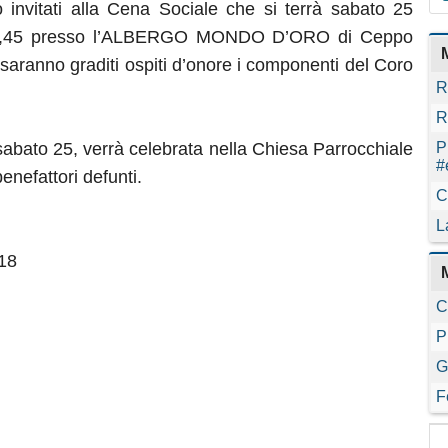
 invitati alla Cena Sociale che si terrà sabato 25
 19,45 presso l’ALBERGO MONDO D’ORO di Ceppo
saranno graditi ospiti d’onore i componenti del Coro
R
R
sabato 25, verrà celebrata nella Chiesa Parrocchiale
P
#
benefattori defunti.
C
L
118
C
P
G
F