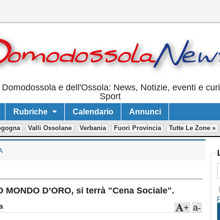
 Domodossola e dell'Ossola: News, Notizie, eventi e cur
Sport
Rubriche
Calendario
Annunci
ogogna
Valli Ossolane
Verbania
Fuori Provincia
Tutte Le Zone »
A
O MONDO D’ORO, si terrà "Cena Sociale".
a
+
a-