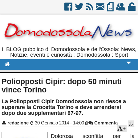
Il BLOG pubblico di Domodossola e dell'Ossola: News,
Notizie, eventi e curiosità : Domodossola : Sport
Cronaca
Poliopposti Cipir: dopo 50 minuti
Politica
vince Torino
Sport
La Poliopposti Cipir Domodossola non riesce a
superare la Crocetta Torino e deve arrendersi
Eventi
dopo due supplementari 87-97.
Rubriche
👤
redazione
⌚
30 Gennaio 2014 - 14:00
Commenta
a-
+
Calendario
Dolorosa sconfitta per la