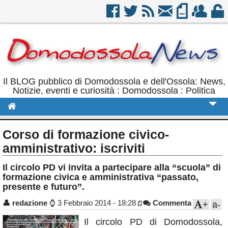
Il BLOG pubblico di Domodossola e dell'Ossola: News,
Notizie, eventi e curiosità : Domodossola : Politica
Cronaca
Corso di formazione civico-
Politica
amministrativo: iscriviti
Sport
Il circolo PD vi invita a partecipare alla “scuola” di
formazione civica e amministrativa “passato,
Eventi
presente e futuro”.
Rubriche
👤
redazione
⌚
3 Febbraio 2014 - 18:28
Commenta
+
a-
Calendario
Il circolo PD di Domodossola,