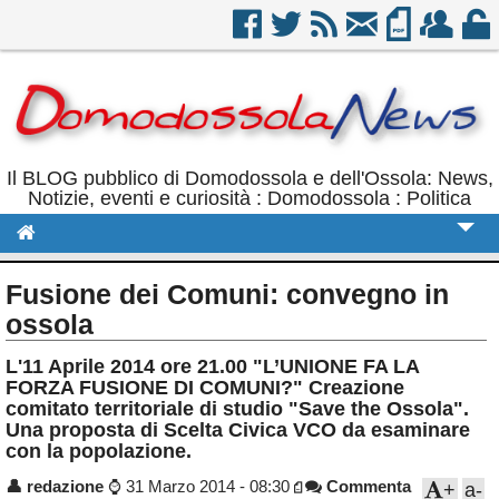
Il BLOG pubblico di Domodossola e dell'Ossola: News,
Notizie, eventi e curiosità : Domodossola : Politica
Cronaca
Fusione dei Comuni: convegno in
Politica
ossola
Sport
L'11 Aprile 2014 ore 21.00 "L’UNIONE FA LA
FORZA FUSIONE DI COMUNI?" Creazione
Eventi
comitato territoriale di studio "Save the Ossola".
Una proposta di Scelta Civica VCO da esaminare
Rubriche
con la popolazione.
Calendario
👤
redazione
⌚
31 Marzo 2014 - 08:30
Commenta
+
a-