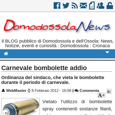
Il BLOG pubblico di Domodossola e dell'Ossola: News,
Notizie, eventi e curiosità : Domodossola : Cronaca
Cronaca
Carnevale bombolette addio
Politica
Ordinanza del sindaco, che vieta le bombolette
durante il periodo di carnevale.
Sport
👤
WebMaster
⌚
8 Febbraio 2012 - 16:08
Commenta
a-
Eventi
+
Rubriche
Vietato l’utilizzo di bombolette
spray contenenti sostanze filanti,
Calendario