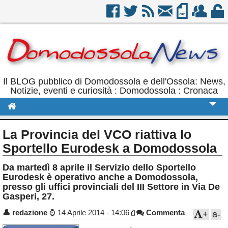
Il BLOG pubblico di Domodossola e dell'Ossola: News,
Notizie, eventi e curiosità : Domodossola : Cronaca
Cronaca
La Provincia del VCO riattiva lo
Politica
Sportello Eurodesk a Domodossola
Sport
Da martedì 8 aprile il Servizio dello Sportello
Eurodesk è operativo anche a Domodossola,
Eventi
presso gli uffici provinciali del III Settore in Via De
Gasperi, 27.
Rubriche
👤
redazione
⌚
14 Aprile 2014 - 14:06
Commenta
+
a-
Calendario