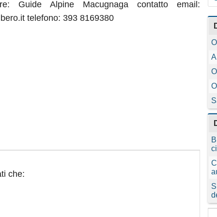
ore: Guide Alpine Macugnaga contatto email:
ero.it telefono: 393 8169380
O
A
O
O
S
B
c
C
a
ti che:
S
d