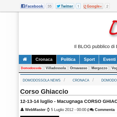
Facebook
35
Twitter
1
Google+
2
Il BLOG pubblico di 
Cronaca
Politica
Sport
Eventi
Villadossola
Ornavasso
Mergozzo
Vo
Domodossola
DOMODOSSOLA NEWS
CRONACA
DOMODO
Corso Ghiaccio
12-13-14 luglio - Macugnaga CORSO GH
👤
WebMaster
⌚
5 Luglio 2012 - 00:00
Commenta