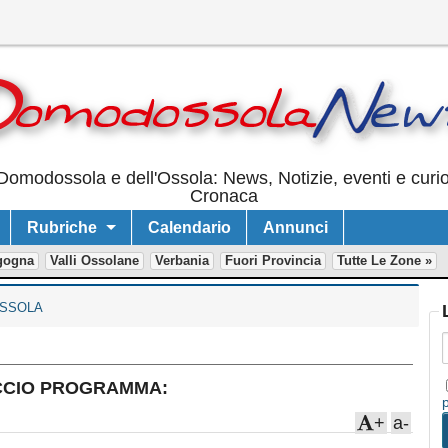
Domodossola e dell'Ossola: News, Notizie, eventi e curi
Cronaca
Rubriche
Calendario
Annunci
gogna
Valli Ossolane
Verbania
Fuori Provincia
Tutte Le Zone »
SSOLA
IACCIO PROGRAMMA:
+
a-