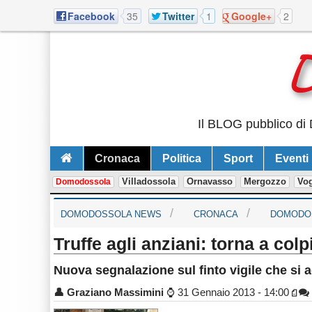
Facebook
35
Twitter
1
Google+
2
Il BLOG pubblico di 
Cronaca
Politica
Sport
Eventi
Villadossola
Ornavasso
Mergozzo
Vo
Domodossola
DOMODOSSOLA NEWS
CRONACA
DOMODO
Truffe agli anziani: torna a colpir
Nuova segnalazione sul finto vigile che si
👤
Graziano Massimini
⌚
31 Gennaio 2013 - 14:00