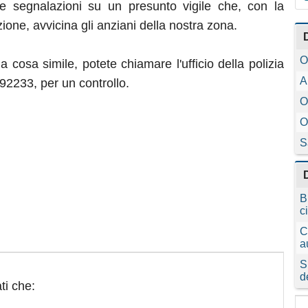
 segnalazioni su un presunto vigile che, con la
zione, avvicina gli anziani della nostra zona.
O
 cosa simile, potete chiamare l'ufficio della polizia
A
2233, per un controllo.
O
O
S
B
c
C
a
S
d
ti che: