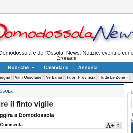
Domodossola e dell'Ossola: News, Notizie, eventi e curi
Cronaca
Rubriche
Calendario
Annunci
gogna
Valli Ossolane
Verbania
Fuori Provincia
Tutte Le Zone »
SSOLA
e il finto vigile
 aggira a Domodossola
Commenta
+
a-