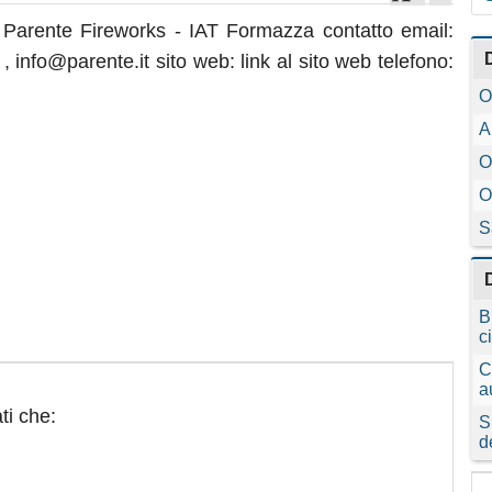
 Parente Fireworks - IAT Formazza contatto email:
 info@parente.it sito web: link al sito web telefono:
O
A
O
O
S
B
c
C
a
ti che:
S
d