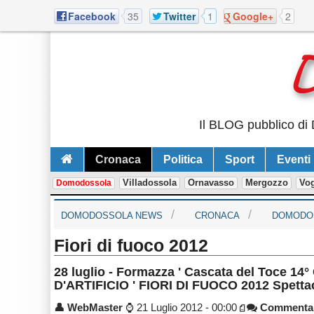
Facebook
35
Twitter
1
Google+
2
Il BLOG pubblico di 
Cronaca
Politica
Sport
Eventi
Villadossola
Ornavasso
Mergozzo
Vo
Domodossola
DOMODOSSOLA NEWS
CRONACA
DOMODO
Fiori di fuoco 2012
28 luglio - Formazza ' Cascata del Toce
D'ARTIFICIO ' FIORI DI FUOCO 2012 Spettaco
👤
WebMaster
⌚
21 Luglio 2012 - 00:00
Commenta