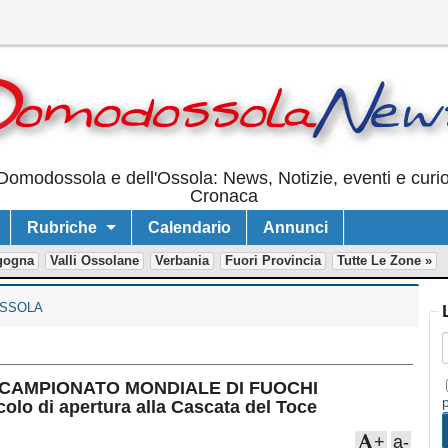
Domodossola e dell'Ossola: News, Notizie, eventi e curi
Cronaca
Rubriche
Calendario
Annunci
gogna
Valli Ossolane
Verbania
Fuori Provincia
Tutte Le Zone »
SSOLA
 14° CAMPIONATO MONDIALE DI FUOCHI
lo di apertura alla Cascata del Toce
+
a-