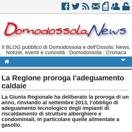
Il BLOG pubblico di Domodossola e dell'Ossola: News,
Notizie, eventi e curiosità : Domodossola : Cronaca
Cronaca
La Regione proroga l'adeguamento
Politica
caldaie
Sport
La Giunta Regionale ha deliberato la proroga di un
anno, rinviando al settembre 2013, l’obbligo di
Eventi
adeguamento tecnologico degli impianti di
riscaldamento di strutture alberghiere e
Rubriche
condominiali, in particolare quelle alimentate a
gasolio.
Calendario